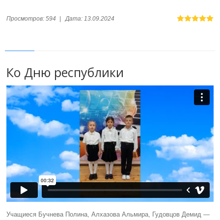
Просмотров:
594
|
Дата:
13.09.2024
Ко Дню республики
Учащиеся Бучнева Полина, Алхазова Альмира, Гудовцов Демид —