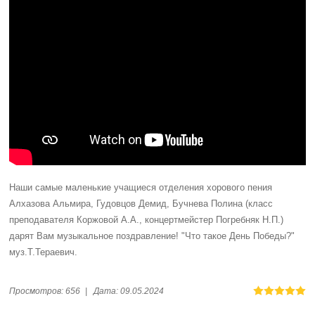
Наши самые маленькие учащиеся отделения хорового пения
Алхазова Альмира, Гудовцов Демид, Бучнева Полина (класс
преподавателя Коржовой А.А., концертмейстер Погребняк Н.П.)
дарят Вам музыкальное поздравление! "Что такое День Победы?"
муз.Т.Тераевич.
Просмотров:
656
|
Дата:
09.05.2024